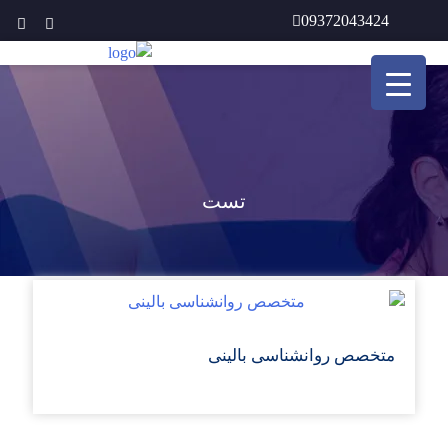
Ski
09372043424
t
conten
تست
متخصص روانشناسی بالینی