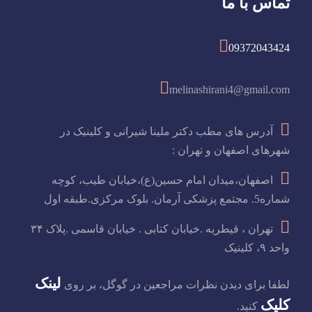
تماس با ما
09372043424
melinashirani4@gmail.com
آدرس های مطب دکتر ملینا شیرانی و کلینیک در
شهرهای اصفهان و تهران :
اصفهان،میدان امام حسین(ع)،خیابان طیب، کوچه
شماره5. مجتمع پزشکی آرمان. بلوک مرکزی.طبقه اول
تهران ، قیطریه .خیابان کتابی . خیابان قاسمی .پلاک ۳۴
واحد ۹، کلینیک
لینک
لطفا برای دیدن نظرات مراجعین در گوگل، بر روی
کلیک
کنید.