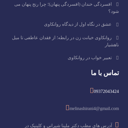
افسردگی خندان (افسردگی پنهان)؛ چرا رنج پنهان می
شود؟
عشق در نگاه اول از دیدگاه روانکاوی
روانکاوی خیانت زن در رابطه؛ از فقدان عاطفی تا میل
ناهشیار
تعبیر خواب در روانکاوی
تماس با ما
09372043424
melinashirani4@gmail.com
آدرس های مطب دکتر ملینا شیرانی و کلینیک در