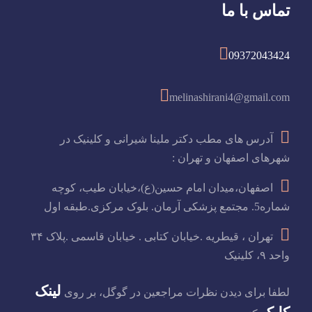
تماس با ما
09372043424
melinashirani4@gmail.com
آدرس های مطب دکتر ملینا شیرانی و کلینیک در
شهرهای اصفهان و تهران :
اصفهان،میدان امام حسین(ع)،خیابان طیب، کوچه
شماره5. مجتمع پزشکی آرمان. بلوک مرکزی.طبقه اول
تهران ، قیطریه .خیابان کتابی . خیابان قاسمی .پلاک ۳۴
واحد ۹، کلینیک
لینک
لطفا برای دیدن نظرات مراجعین در گوگل، بر روی