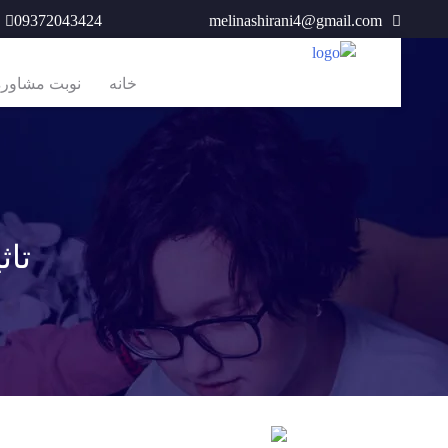
Ski
09372043424
melinashirani4@gmail.com
t
conten
خانه
نوبت مشاوره آ
تاث