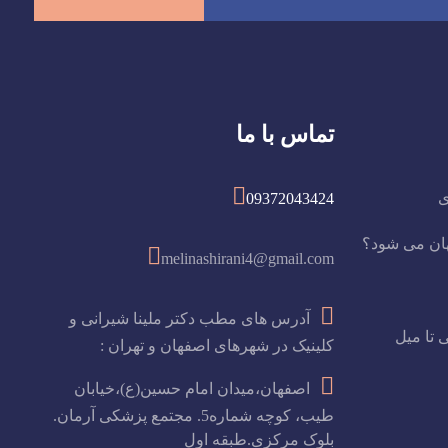
تماس با ما
ی
09372043424
هان می شود؟
melinashirani4@gmail.com
آدرس های مطب دکتر ملینا شیرانی و
 تا میل
کلینیک در شهرهای اصفهان و تهران :
اصفهان،میدان امام حسین(ع)،خیابان
طیب، کوچه شماره5. مجتمع پزشکی آرمان.
بلوک مرکزی.طبقه اول