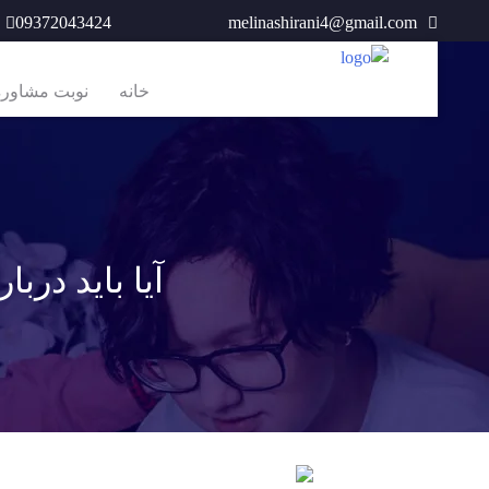
Ski
09372043424
melinashirani4@gmail.com
t
conten
خانه
نوبت مشاوره آ
آیا باید در