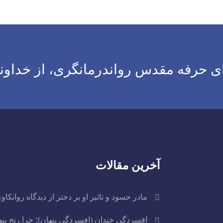
 حرفه مقدس رواندرمانگری، از خداون
آخرین مقالات
مادر حسود و تاثیر او بر دختر از دیدگاه روانکاو
افسردگی خندان (افسردگی پنهان)؛ چرا رنج پن