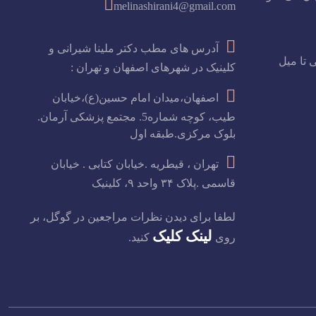
melinashirani4@gmail.com
آدرس های مطب دکتر ملینا شیرانی و
 تا میل
کلینیک در شهرهای اصفهان و تهران :
اصفهان،میدان امام حسین(ع)،خیابان
طیب، کوچه شماره5. مجتمع پزشکی آرمان.
بلوک مرکزی.طبقه اول
تهران ، قیطریه .خیابان کتابی . خیابان
قاسمی .پلاک ۳۴ واحد ۹، کلینیک
لطفا برای دیدن نظرات مراجعین در گوگل، بر
لینک کلیک
روی
کنید.