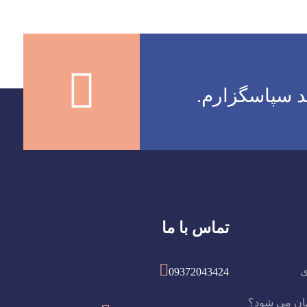
د سپاسگزارم.
تماس با ما
ی
09372043424
هان می شود؟