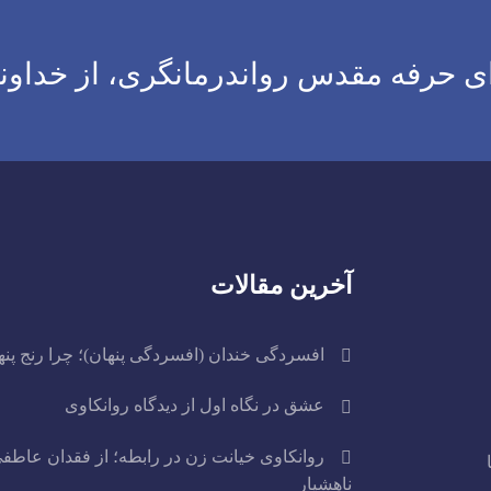
 حرفه مقدس رواندرمانگری، از خداون
آخرین مقالات
افسردگی خندان (افسردگی پنهان)؛ چرا رنج پن
عشق در نگاه اول از دیدگاه روانکاوی
روانکاوی خیانت زن در رابطه؛ از فقدان عاطفی
ناهشیار