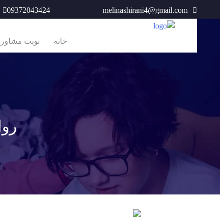
Ski
09372043424
melinashirani4@gmail.com
t
conten
خانه
نوبت مشاوره آ
روا