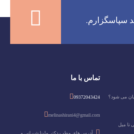
د سپاسگزارم.
تماس با ما
هان می شود؟
09372043424
melinashirani4@gmail.com
 تا میل
آدرس های مطب دکتر ملینا شیرانی و