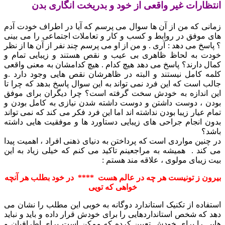
انتظارات غیر واقعی از خود و بدریخت انگاری بدن
زمانی که من از آن ها سوال می پرسم که آیا در اطراف خودت آدم
های موفق در روابط و کسب و کار و تعاملات اجتماعی را می بینی
؟ پاسخ می دهد : آری . و من از او می پرسم چند نفر از آن ها از نظر
خودت به لحاظ ظاهری بی عیب و نقص هستند و زیبایی تمام و
کمال دارند؟ پاسخ می دهد هیچ کدام . هیچ کدامشان به معنی واقعی
کلمه کامل نیستند و البته در ظاهرشان نقص هایی وجود دارد .و
جالب است که این فرد نمی تواند به این سوال پاسخ بدهد که چرا تا
این اندازه به خودش سخت گرفته است؟ چرا دیگران برای موفق
بودن ، دوست داشتن و دوست داشته شدن نیازی به کامل بودن و
تمام عیار زیبا بودن نداشته اند اما این فرد فکر می کند که نمی تواند
بدون انجام جراحی های زیبایی دستاورد ها و موفقیت هایی داشته
باشد؟
در چنین مواردی است که پرداختن به دنیای ذهنی افراد ، اهمیت پیدا
می کند . همیشه به مراجعینم تاکید می کنم که خیلی زیاد به این
بیت زیبای مولوی ، علاقه مند هستم :
بیرون ز تونیست هر چه در عالم هست **** در خود بطلب هر آنچه
خواهی که تویی
استفاده از تکنیک استاندارد دوگانه به خوبی این مطلب را نشان می
دهد که شخص استانداردهایی را برای خودش قرار داده و باید و نباید
هایی را برای خودش تعیین کرده که ممکن است برای اطرافیان و