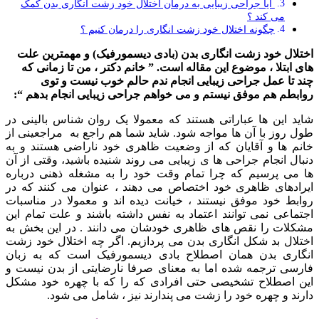
آیا جراحی زیبایی به درمان اختلال خود زشت انگاری بدن کمک
می کند ؟
چگونه اختلال خود زشت انگاری را درمان کنیم ؟
اختلال خود زشت انگاری بدن (بادی دیسمورفیک) و مهمترین علت
های ابتلا ، موضوع این مقاله است. ” خانم دکتر ، من تا زمانی که
چند تا عمل جراحی زیبایی انجام ندم حالم خوب نیست و توی
روابطم هم موفق نیستم و
می خواهم جراحی زیبایی انجام بدهم “:
شاید این ها عباراتی هستند که معمولا یک روان شناس بالینی در
طول روز با آن ها مواجه شود. شاید شما هم راجع به مراجعینی از
خانم ها و آقایان که از وضعیت ظاهری خود ناراضی هستند و به
دنبال انجام جراحی ها ی زیبایی می روند شنیده باشید، وقتی از آن
ها می پرسیم که چرا تمام وقت خود را به مشغله ذهنی درباره
ایرادهای ظاهری خود اختصاص می دهند ، عنوان می کنند که در
روابط خود موفق نیستند ، خیانت دیده اند و معمولا در مناسبات
اجتماعی نمی توانند اعتماد به نفس داشته باشند و علت تمام این
مشکلات را نقص های ظاهری خودشان می دانند . در این بخش به
اختلال بد شکل انگاری بدن می پردازیم. اگر چه اختلال خود زشت
انگاری بدن همان اصطلاح بادی دیسمورفیک است که به زبان
فارسی ترجمه شده اما به معنای صرفا نارضایتی از بدن نیست و
این اصطلاح تشخیصی حتی افرادی که را که با چهره خود مشکل
دارند و چهره خود را زشت می پندارند نیز ، شامل می شود.