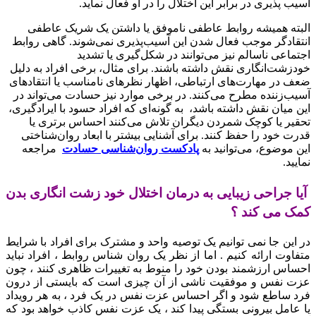
آسیب پذیری در برابر این اختلال را در او فعال نماید.
البته همیشه روابط عاطفی ناموفق یا داشتن یک شریک عاطفی
انتقادگر موجب فعال شدن این آسیب‌پذیری نمی‌شوند. گاهی روابط
اجتماعی ناسالم نیز می‌توانند در شکل‌گیری یا تشدید
خودزشت‌انگاری نقش داشته باشند. برای مثال، برخی افراد به دلیل
ضعف در مهارت‌های ارتباطی، اظهار نظرهای نامناسب یا انتقادهای
آسیب‌زننده مطرح می‌کنند. در برخی موارد نیز حسادت می‌تواند در
این میان نقش داشته باشد، به گونه‌ای که افراد حسود با ایرادگیری،
تحقیر یا کوچک شمردن دیگران تلاش می‌کنند احساس برتری یا
قدرت خود را حفظ کنند. برای آشنایی بیشتر با ابعاد روان‌شناختی
این موضوع، می‌توانید به
پادکست روان‌شناسی حسادت
مراجعه
نمایید.
آیا جراحی زیبایی به درمان اختلال خود زشت انگاری بدن
کمک می کند ؟
در این جا نمی توانیم یک توصیه واحد و مشترک برای افراد با شرایط
متفاوت ارائه کنیم . اما از نظر یک روان شناس روابط ، افراد نباید
احساس ارزشمند بودن خود را منوط به تغییرات ظاهری کنند ، چون
عزت نفس و موفقیت ناشی از آن چیزی است که بایستی از درون
فرد ساطع شود و اگر احساس عزت نفس در یک فرد ، به هر رویداد
یا عامل بیرونی بستگی پیدا کند ، یک عزت نفس کاذب خواهد بود که