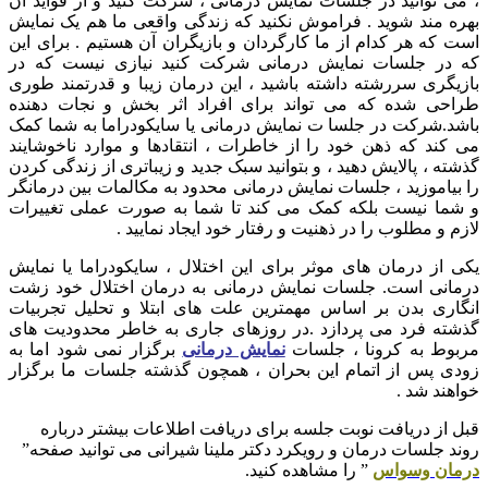
، می توانید در جلسات نمایش درمانی ، شرکت کنید و از فواید آن
بهره مند شوید . فراموش نکنید که زندگی واقعی ما هم یک نمایش
است که هر کدام از ما کارگردان و بازیگران آن هستیم . برای این
که در جلسات نمایش درمانی شرکت کنید نیازی نیست که در
بازیگری سررشته داشته باشید ، این درمان زیبا و قدرتمند طوری
طراحی شده که می تواند برای افراد اثر بخش و نجات دهنده
باشد.شرکت در جلسا ت نمایش درمانی یا سایکودراما به شما کمک
می کند که ذهن خود را از خاطرات ، انتقادها و موارد ناخوشایند
گذشته ، پالایش دهید ، و بتوانید سبک جدید و زیباتری از زندگی کردن
را بیاموزید ، جلسات نمایش درمانی محدود به مکالمات بین درمانگر
و شما نیست بلکه کمک می کند تا شما به صورت عملی تغییرات
لازم و مطلوب را در ذهنیت و رفتار خود ایجاد نمایید .
یکی از درمان های موثر برای این اختلال ، سایکودراما یا نمایش
درمانی است. جلسات نمایش درمانی به درمان اختلال خود زشت
انگاری بدن بر اساس مهمترین علت های ابتلا و تحلیل تجربیات
گذشته فرد می پردازد .در روزهای جاری به خاطر محدودیت های
مربوط به کرونا ، جلسات
نمایش درمانی
برگزار نمی شود اما به
زودی پس از اتمام این بحران ، همچون گذشته جلسات ما برگزار
خواهند شد .
قبل از دریافت نوبت جلسه برای دریافت اطلاعات بیشتر درباره
روند جلسات درمان و رویکرد دکتر ملینا شیرانی می توانید صفحه”
درمان وسواس
” را مشاهده کنید.