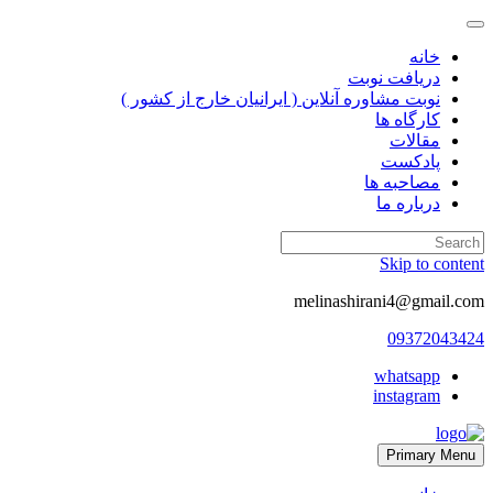
خانه
دریافت نوبت
نوبت مشاوره آنلاین ( ایرانیان خارج از کشور )
کارگاه ها
مقالات
پادکست
مصاحبه ها
درباره ما
Skip to content
melinashirani4@gmail.com
09372043424
whatsapp
instagram
Primary Menu