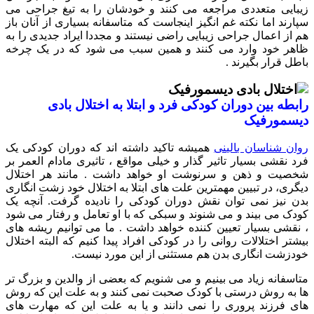
زیبایی متعددی مراجعه می کنند و خودشان را به تیغ جراحی می
سپارند اما نکته غم انگیز اینجاست که متاسفانه بسیاری از آنان باز
هم از اعمال جراحی زیبایی راضی نیستند و مجددا ایراد جدیدی را به
ظاهر خود وارد می کنند و همین سبب می شود که در یک چرخه
باطل قرار بگیرند .
رابطه بین دوران کودکی فرد و ابتلا به اختلال بادی
دیسمورفیک
روان شناسان بالینی
همیشه تاکید داشته اند که دوران کودکی یک
فرد نقشی بسیار تاثیر گذار و خیلی مواقع ، تاثیری مادام العمر بر
شخصیت و ذهن و سرنوشت او خواهد داشت . مانند هر اختلال
دیگری، در تبیین مهمترین علت های ابتلا به اختلال خود زشت انگاری
بدن نیز نمی توان نقش دوران کودکی را نادیده گرفت. آنچه یک
کودک می بیند و می شنوند و سبکی که با او تعامل و رفتار می شود
، نقشی بسیار تعیین کننده خواهد داشت . ما می توانیم ریشه های
بیشتر اختلالات روانی را در کودکی افراد پیدا کنیم که البته اختلال
خودزشت انگاری بدن هم مستثنی از این مورد نیست.
متاسفانه زیاد می بینیم و می شنویم که بعضی از والدین و بزرگ تر
ها به روش درستی با کودک صحبت نمی کنند و به علت این که روش
های فرزند پروری را نمی دانند و یا به علت این که مهارت های