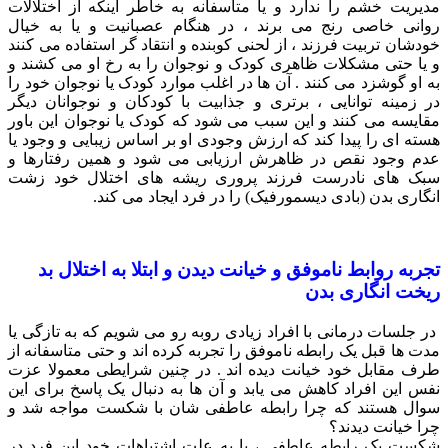
مدیریت خشم را ندارد و یا متاسفانه به خاطر اینکه از اختلالات
روانی خاصی رنج می برند ، در هنگام عصبانیت و یا به خیال
خودشان تربیت فرزند ، از لحنی کوبنده و انتقاد گر استفاده می کنند
و یا حتی مشکلات ظاهری کودک و نوجوان را به رخ او می کشند و
به او گوشزد می کنند . آن ها در اغلب موارد کودک یا نوجوان خود را
در زمینه توانایی ، برتری و جذابیت با کودکان و نوجوانان دیگر
مقایسه می کنند و این سبب می شود که کودک یا نوجوان این باور
هسته ای را پیدا کند که ارزش وجودی او بر اساس زیبایی و وجود یا
عدم وجود نقص در ظاهرش ارزیابی می شود و همین رفتارها و
سبک های نادرست فرزند پروری ریشه های اختلال خود زشت
انگاری بدن (بادی دیسمورفیک) را در فرد ایجاد می کند.
تجربه روابط ناموفق و خیانت دیدن و ابتلا به اختلال بد
ریخت انگاری بدن
در جلسات درمانی با افراد زیادی روبه رو می شویم که به تازگی یا
مدت ها قبل یک رابطه ناموفق را تجربه کرده اند و حتی متاسفانه از
طرف مقابل خود خیانت دیده اند . در چنین شرایطی معمولا عزت
نفس این افراد کاهش می یابد و آن ها به دنبال یک پاسخ برای این
سوال هستند که چرا رابطه عاطفی شان با شکست مواجه شد و
چرا خیانت دیدند؟
شکست یک رابطه عاطفی ، یا به علت اشتباهات خود این فرد در