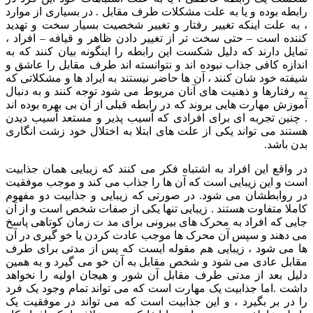
رابطه بوده و یا به علت مشکلات طرف مقابل . در بسیاری از موارد
، به علت اینکه تغییر رفتار و تغییر شخصیت بسیار سخت و تهدید
کننده است – حتی سخت تر از تغییر دادن ظاهر و قیافه – افراد ،
تمایل دارند که دلیل شکست این رابطه را اینگونه بیان کنند که به
اندازه کافی جذاب نبوده اند و نتوانسته اند طرف مقابل را عاشق و
شیفته خود شان کنند ، آن ها حاضر نیستند به ایراد ها و مشکلاتی که
به رفتارها و ذهنیت های آنان مربوط می شود توجه کنند و به دنبال
آموزش مهارت هایی بروند که در رابطه قبلی از آن بی بهره بوده اند
. چنین تجربه ای برای افرادی که آسیب پذیر و مستعد آسیب دیدن
هستند می تواند یکی از علت های ابتلا به اختلال خود زشت انگاری
بدن باشد.
در واقع این افراد به اشتباه فکر می کنند که زیبایی همان جذابیت
است و این زیبایی است که آن ها را جذاب می کند و موجب موفقیت
در روابطشان می شود. در صورتی که زیبایی و جذابیت دو مفهوم
کاملا متفاوت هستند . زیبایی تنها یکی از صفات شخص است و از آن
جایی که افراد به محرک های بیرونی برای مد ت زمان کوتاهی پاسخ
می دهند و سپس آن محرک ها موجب عادت کردن یا خو گیری در آن
ها می شود ، زیبایی هم مقوله ایست که پس از مدتی برای طرف
مقابل عادی می شود و شخص مقابل به آن خو می گیرد و به همین
دلیل بعد از مدتی طرف مقابل آن شور و هیجان اولیه را نخواهد
داشت .اما جذابیت یک مهارت است که می تواند تمام وجود یک فرد
را در بر بگیرد ، و این جذابیت است که می تواند در موفقیت یک