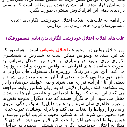
دوستانش قرار ندهد و این نشان دهنده این مطلب است که بایستی
در دنیای ذهنی این افراد کاوش بیشتری صورت بگیرد.
در ادامه به علت های ابتلا به اختلال خود زشت انگاری بدن(بادی
دیسمورفیک) و راه های درمان می پردازیم:
علت های ابتلا به اختلال خود زشت انگاری بدن (بادی دیسمورفیک)
این اختلال روانی زیر مجموعه
اختلال وسواس
است . همانطور که
یک فرد مبتلا به وسواس ممکن است به شمارش یا شستشوی
تکراری روی بیاورد در بسیاری از افراد نیز اختلال وسواس به
صورت حساسیت های افراطی به نواقص صورت و اندام بروز پیدا
می کند . این افراد در زندگی روزمره دل مشغولی های فراوانی با
ظاهر خود پیدا می کنند ، بعضی از آنان به آینه معتاد می شوند و
بعضی از آنان از آینه فراری می شوند و نمی خواهند خودشان را در
آینه مشاهده کنند . یکی از دلایلی که به روان شناس روابط مراجعه
می کنند این است که روابط اجتماعی و عاطفی آن ها به شدت
مختل می شود ، آن ها نگران هستند که مبادا دیگران متوجه نقص ها
و عیوب ظاهری شان شوند و به همین دلیل یک سبک زندگی منزوی
و به دور از روابط را انتخاب می کنند و یا برای پوشاندن عیوب خیالی
خود مجبور می شوند که به شکلی عجیب و غریب لباس بپوشند و
همین روابط اجتماعی آنان را تحت تاثیر قرار می دهد . افرادی که
مبتلا به اختلال خودزشت انگاری بدن هستند ، معمولا به جراحان