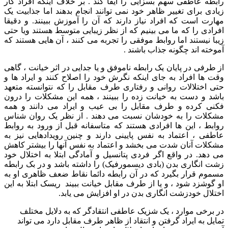
رابطه عاطفی سهم بسزایی را ایفا کند . بر خلاف اینکه افراد کار
زیادی برای تغییر ظاهر خود نمی توانند انجام بدهند اما جذابیت یک
مهارت است که افراد نیاز دارند که آن را آموزش ببینند. و دقیقا
افرادی را که ما می بینیم که از نظر زیبایی متوسط هستند ویا حتی
زیبا نیستند اما روابط موفقی را تجربه می کنند ، آن هایی هستند که
آموخته اند چگونه جذاب باشند .
از طرفی در پایان یک رابطه ناموفق و یا جدایی در اثر خیانت ، گاهی
وقت ها افراد به جای اینکه نگرش خود را اصلاح کنند و ایراد ها و
حتی اختلالات روانی و رفتاری طرف مقابل را که نتوانسته متعهد
باشد و دست به خیانت زده را ببینند ، همه این مشکلات را درون
فکنی کرده و طرف مقابل را بی عیب و ایراد می دانند و همه
مشکلات را به خودشان نسبت می دهند . از نظر یک روان شناس
روابط ، این ها افرادی هستند که متاسفانه قبل از ورود به روابط
عاطفی ، اعتماد به نفس پایینی دارند و چنین رویدادهایی نیز به
مشکلات آنان شدت می بخشد و اعتماد به نفس آنها را بیشتر کاهش
می دهد. در واقع اگر فردی پتانسیل و آمادگی ابتلا به اختلال خود
زشت انگاری بدن (بادی دیسمورفیک) را داشته باشد و در بک رابطه
مسموم قرار بگیرد که در آن رابطه دائما نقاط ضعف ظاهری او به
او گوشزد شود ، و یا از طرف مقابل خیانت ببیند ریسک ابتلا به این
اختلال خودزشت انگاری بدن در او افزایش می یابد.
در برخی موارد ، یک شزیک عاطفی انتقادگر که به دلایل مختلف
تمایل به ایراد گرفتن و انتقاد از ظاهر طرف مقابل دارد می تواند